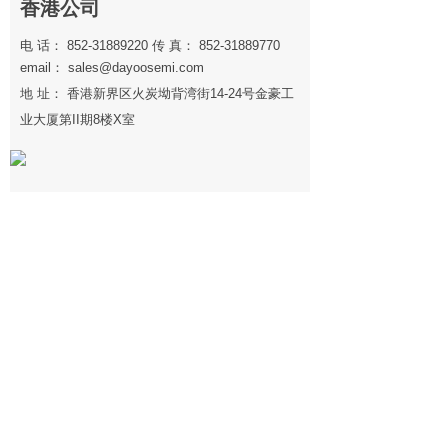
香港公司
电 话： 852-31889220 传 真： 852-31889770
email： sales@dayoosemi.com
地 址： 香港新界区火炭坳背湾街14-24号金豪工
业大厦第II期8楼X室
宁波工厂